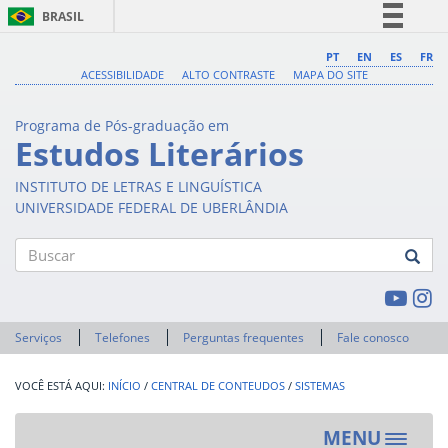
BRASIL
Simplifique!
PT
EN
ES
FR
ACESSIBILIDADE
ALTO CONTRASTE
MAPA DO SITE
Comunica BR
Participe
Programa de Pós-graduação em
Acesso à informação
Estudos Literários
Legislação
INSTITUTO DE LETRAS E LINGUÍSTICA
Canais
UNIVERSIDADE FEDERAL DE UBERLÂNDIA
Buscar
Serviços
Telefones
Perguntas frequentes
Fale conosco
INÍCIO
/
CENTRAL DE CONTEUDOS
/
SISTEMAS
MENU
Toggle