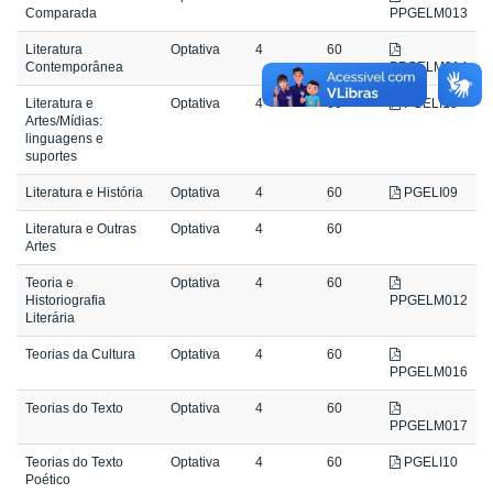
Comparada
PPGELM013
Literatura
Optativa
4
60
Contemporânea
PPGELM014
Literatura e
Optativa
4
60
PGELI13
Artes/Mídias:
linguagens e
suportes
Literatura e História
Optativa
4
60
PGELI09
Literatura e Outras
Optativa
4
60
Artes
Teoria e
Optativa
4
60
Historiografia
PPGELM012
Literária
Teorias da Cultura
Optativa
4
60
PPGELM016
Teorias do Texto
Optativa
4
60
PPGELM017
Teorias do Texto
Optativa
4
60
PGELI10
Poético