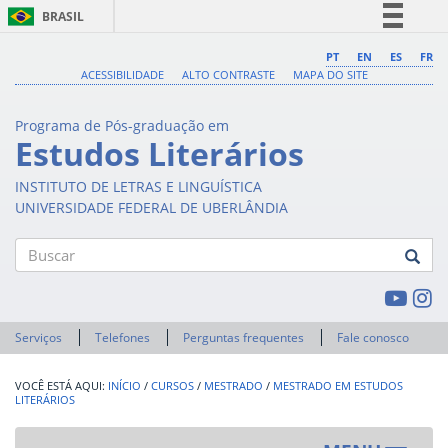
BRASIL
Simplifique!
PT
EN
ES
FR
ACESSIBILIDADE
ALTO CONTRASTE
MAPA DO SITE
Comunica BR
Participe
Programa de Pós-graduação em
Acesso à informação
Estudos Literários
Legislação
INSTITUTO DE LETRAS E LINGUÍSTICA
Canais
UNIVERSIDADE FEDERAL DE UBERLÂNDIA
Buscar
Serviços
Telefones
Perguntas frequentes
Fale conosco
INÍCIO
/
CURSOS
/
MESTRADO
/
MESTRADO EM ESTUDOS
LITERÁRIOS