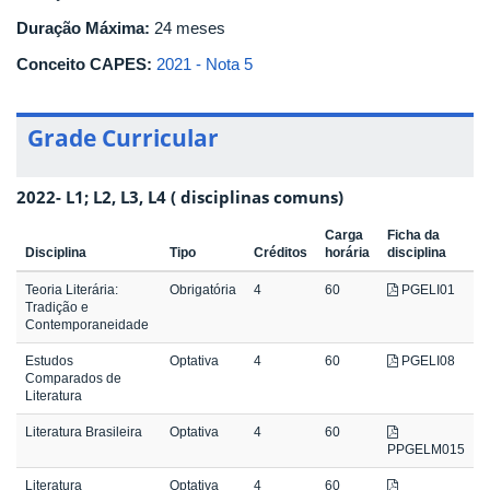
Duração Máxima:
24 meses
Conceito CAPES:
2021 - Nota 5
Grade Curricular
2022- L1; L2, L3, L4 ( disciplinas comuns)
Carga
Ficha da
Disciplina
Tipo
Créditos
horária
disciplina
Teoria Literária:
Obrigatória
4
60
PGELI01
Tradição e
Contemporaneidade
Estudos
Optativa
4
60
PGELI08
Comparados de
Literatura
Literatura Brasileira
Optativa
4
60
PPGELM015
Literatura
Optativa
4
60