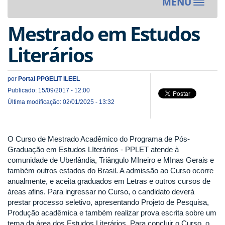
MENU
Toggle
navigat
Mestrado em Estudos
Literários
por
Portal PPGELIT ILEEL
Publicado: 15/09/2017 - 12:00
Última modificação: 02/01/2025 - 13:32
O Curso de Mestrado Acadêmico do Programa de Pós-
Graduação em Estudos LIterários - PPLET atende à
comunidade de Uberlândia, Triângulo MIneiro e MInas Gerais e
também outros estados do Brasil. A admissão ao Curso ocorre
anualmente, e aceita graduados em Letras e outros cursos de
áreas afins. Para ingressar no Curso, o candidato deverá
prestar processo seletivo, apresentando Projeto de Pesquisa,
Produção acadêmica e também realizar prova escrita sobre um
tema da área dos Estudos Literários. Para concluir o Curso, o