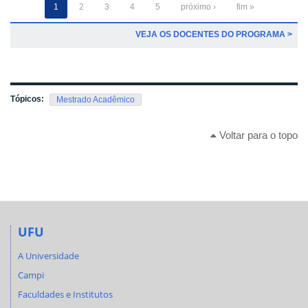
1
2
3
4
5
próximo ›
fim »
VEJA OS DOCENTES DO PROGRAMA >
Tópicos:
Mestrado Acadêmico
Voltar para o topo
UFU
A Universidade
Campi
Faculdades e Institutos