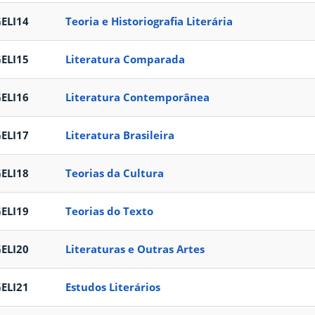
ELI14
Teoria e Historiografia Literária
ELI15
Literatura Comparada
ELI16
Literatura Contemporânea
ELI17
Literatura Brasileira
ELI18
Teorias da Cultura
ELI19
Teorias do Texto
ELI20
Literaturas e Outras Artes
ELI21
Estudos Literários