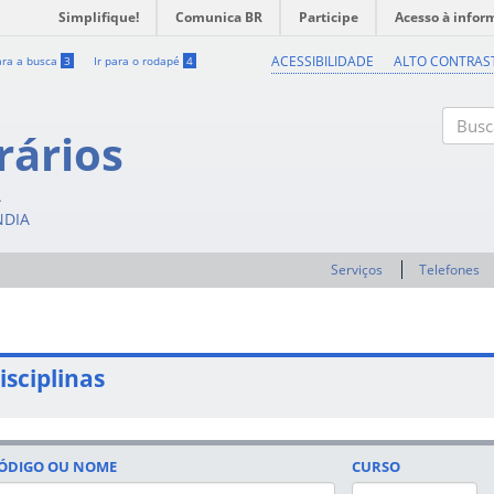
Simplifique!
Comunica BR
Participe
Acesso à infor
ACESSIBILIDADE
ALTO CONTRAS
ara a busca
3
Ir para o rodapé
4
rários
Buscar
A
NDIA
Serviços
Telefones
isciplinas
ÓDIGO OU NOME
CURSO