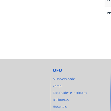
P
UFU
A Universidade
Campi
Faculdades e Institutos
Bibliotecas
Hospitais