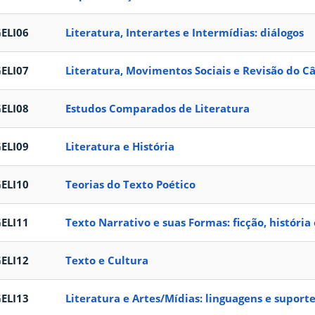
ELI06
Literatura, Interartes e Intermídias: diálogos
ELI07
Literatura, Movimentos Sociais e Revisão do C
ELI08
Estudos Comparados de Literatura
ELI09
Literatura e História
ELI10
Teorias do Texto Poético
ELI11
Texto Narrativo e suas Formas: ficção, históri
ELI12
Texto e Cultura
ELI13
Literatura e Artes/Mídias: linguagens e suport