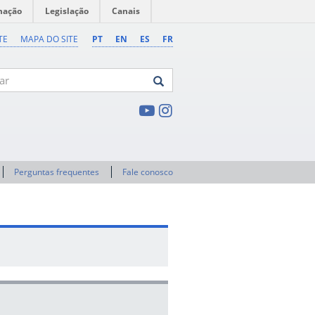
mação
Legislação
Canais
TE
MAPA DO SITE
PT
EN
ES
FR
Perguntas frequentes
Fale conosco