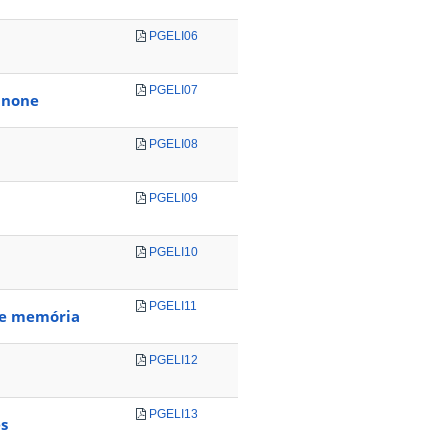
PGELI06
PGELI07
ânone
PGELI08
PGELI09
PGELI10
PGELI11
a e memória
PGELI12
PGELI13
es