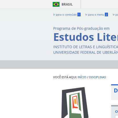
BRASIL
Ir para o conteúdo
1
Ir para o menu
2
Ir p
Programa de Pós-graduação em
Estudos Lite
INSTITUTO DE LETRAS E LINGUÍSTIC
UNIVERSIDADE FEDERAL DE UBERLÂ
INÍCIO
/
DISCIPLINAS
D
C