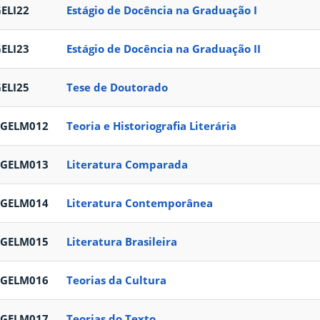
ELI22
Estágio de Docência na Graduação I
ELI23
Estágio de Docência na Graduação II
ELI25
Tese de Doutorado
PGELM012
Teoria e Historiografia Literária
PGELM013
Literatura Comparada
PGELM014
Literatura Contemporânea
PGELM015
Literatura Brasileira
PGELM016
Teorias da Cultura
PGELM017
Teorias do Texto