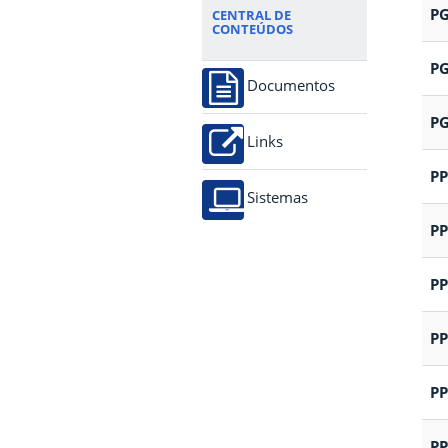
PG
CENTRAL DE
CONTEÚDOS
PG
Documentos
PG
Links
P
Sistemas
P
P
P
P
P