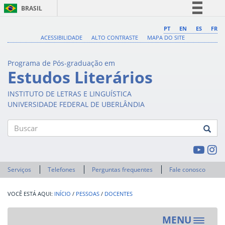
BRASIL
Simplifique!
PT
EN
ES
FR
ACESSIBILIDADE
ALTO CONTRASTE
MAPA DO SITE
Comunica BR
Participe
Programa de Pós-graduação em
Acesso à informação
Estudos Literários
Legislação
INSTITUTO DE LETRAS E LINGUÍSTICA
Canais
UNIVERSIDADE FEDERAL DE UBERLÂNDIA
Buscar
Serviços
Telefones
Perguntas frequentes
Fale conosco
INÍCIO
/
PESSOAS
/
DOCENTES
MENU
Toggle