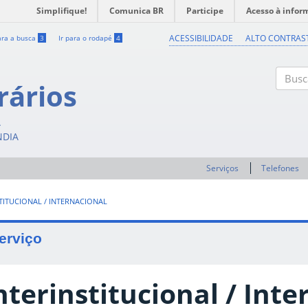
Simplifique!
Comunica BR
Participe
Acesso à infor
ACESSIBILIDADE
ALTO CONTRAS
ara a busca
3
Ir para o rodapé
4
rários
Buscar
A
NDIA
Serviços
Telefones
TITUCIONAL / INTERNACIONAL
erviço
nterinstitucional / Int