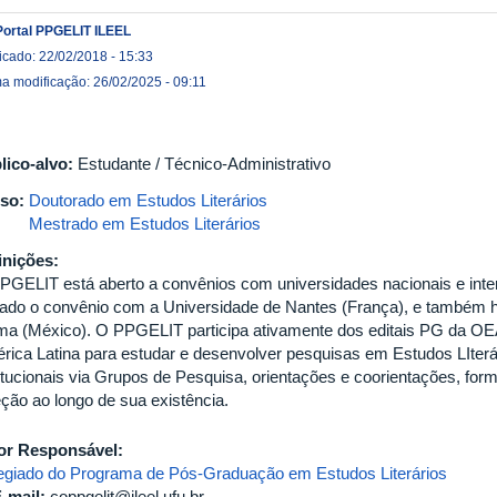
Portal PPGELIT ILEEL
icado: 22/02/2018 - 15:33
ma modificação: 26/02/2025 - 09:11
lico-alvo:
Estudante / Técnico-Administrativo
so:
Doutorado em Estudos Literários
Mestrado em Estudos Literários
inições:
PGELIT está aberto a convênios com universidades nacionais e inter
mado o convênio com a Universidade de Nantes (França), e também 
ima (México). O PPGELIT participa ativamente dos editais PG da OE
rica Latina para estudar e desenvolver pesquisas em Estudos LIterár
titucionais via Grupos de Pesquisa, orientações e coorientações, fo
eção ao longo de sua existência.
or Responsável:
egiado do Programa de Pós-Graduação em Estudos Literários
-mail:
coppgelit@ileel.ufu.br