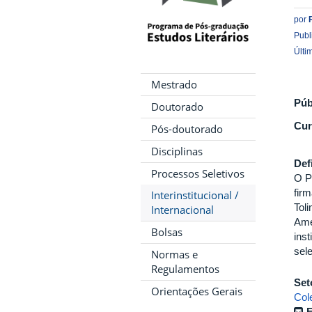
por
Publ
Últi
Mestrado
Púb
Doutorado
Cur
Pós-doutorado
Disciplinas
Def
Processos Seletivos
O P
fir
Interinstitucional /
Tol
Internacional
Amé
Bolsas
ins
sel
Normas e
Regulamentos
Set
Orientações Gerais
Col
E