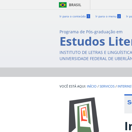
BRASIL
Ir para o conteúdo
1
Ir para o menu
2
Ir p
Programa de Pós-graduação em
Estudos Lite
INSTITUTO DE LETRAS E LINGUÍSTIC
UNIVERSIDADE FEDERAL DE UBERLÂ
INÍCIO
/
SERVICOS
/
INTERINS
S
I