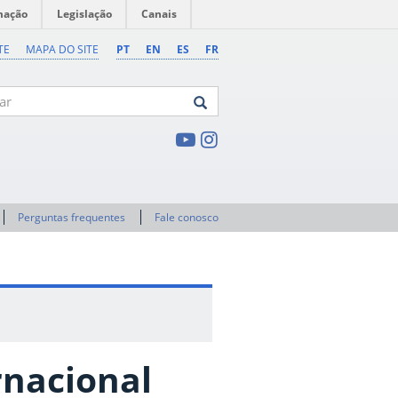
mação
Legislação
Canais
TE
MAPA DO SITE
PT
EN
ES
FR
Perguntas frequentes
Fale conosco
ernacional