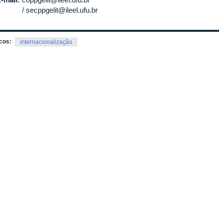
secppgelit@ileel.ufu.br
cos:
internacionalização