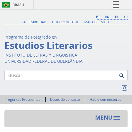
BRASIL
Simplifique!
PT
EN
ES
FR
ACCESIBILIDAD
ALTO CONTRASTE
MAPA DEL SITIO
Comunica BR
Participe
Programa de Postgrado en
Acesso à informação
Estudios Literarios
Legislação
INSTITUTO DE LETRAS Y LINGÜÍSTICA
Canais
UNIVERSIDAD FEDERAL DE UBERLÂNDIA
Buscar
Preguntas Frecuentes
Datos de contacto
Hable con nosotros
MENU
Toggle
navigat