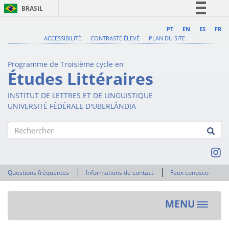
BRASIL
Simplifique!
PT
EN
ES
FR
ACCESSIBILITÉ
CONTRASTE ÉLEVÉ
PLAN DU SITE
Comunica BR
Participe
Programme de Troisième cycle en
Acesso à informação
Études Littéraires
Legislação
INSTITUT DE LETTRES ET DE LINGUISTIQUE
Canais
UNIVERSITÉ FÉDÉRALE D'UBERLÂNDIA
Rechercher
Questions fréquentes
Informations de contact
Faux conosco
MENU
Toggle
navigat