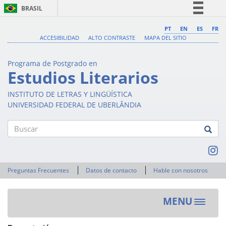
BRASIL
Simplifique!
PT
EN
ES
FR
ACCESIBILIDAD
ALTO CONTRASTE
MAPA DEL SITIO
Comunica BR
Participe
Programa de Postgrado en
Acesso à informação
Estudios Literarios
Legislação
INSTITUTO DE LETRAS Y LINGÜÍSTICA
Canais
UNIVERSIDAD FEDERAL DE UBERLÂNDIA
Buscar
Preguntas Frecuentes
Datos de contacto
Hable con nosotros
MENU
Toggle
navigat